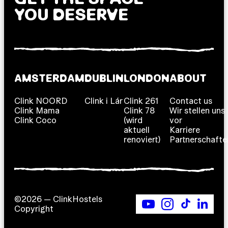
YOU DESERVE
AMSTERDAM
DUBLIN
LONDON
ABOUT
Clink NOORD
Clink i Lár
Clink 261
Contact us
Clink Mama
Clink 78
Wir stellen uns
Clink Coco
(wird
vor
aktuell
Karriere
renoviert)
Partnerschafte
©2026 — ClinkHostels
Copyright