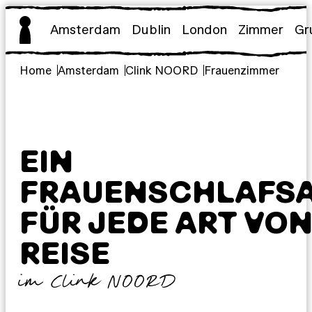
Zum
Inhalt
Amsterdam
Dublin
London
Zimmer
Gr
springen
Home
Amsterdam
Clink NOORD
Frauenzimmer
EIN
FRAUENSCHLAFS
FÜR JEDE ART VO
REISE
im Clink NOORD