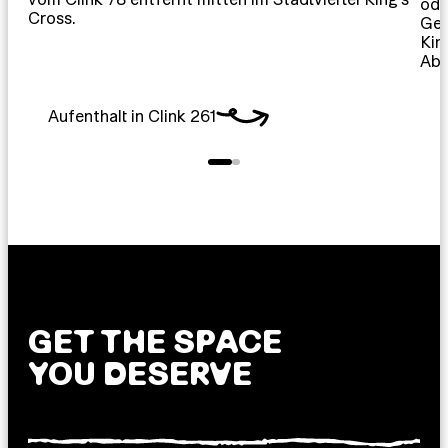
ode
Cross.
Ger
Kin
Abe
Aufenthalt in Clink 261
A
GET THE SPACE
YOU DESERVE