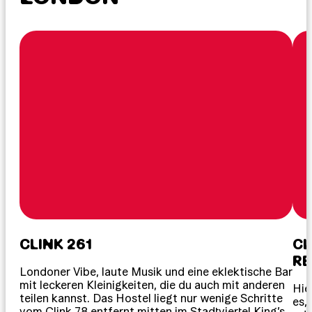
CLINK 261
CL
RE
Londoner Vibe, laute Musik und eine eklektische Bar
mit leckeren Kleinigkeiten, die du auch mit anderen
Hie
teilen kannst. Das Hostel liegt nur wenige Schritte
es,
vom Clink 78 entfernt mitten im Stadtviertel King’s