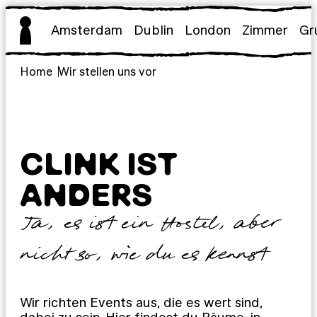
Zum
Inhalt
Amsterdam
Dublin
London
Zimmer
Gr
springen
Home
Wir stellen uns vor
CLINK IST
ANDERS
Ja, es ist ein Hostel, aber
nicht so, wie du es kennst
Wir richten Events aus, die es wert sind,