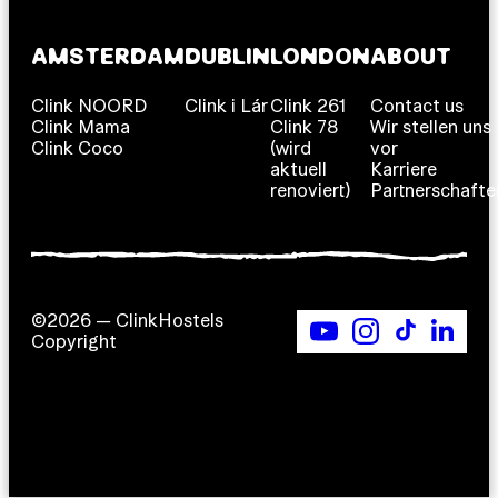
AMSTERDAM
DUBLIN
LONDON
ABOUT
Clink NOORD
Clink i Lár
Clink 261
Contact us
Clink Mama
Clink 78
Wir stellen uns
Clink Coco
(wird
vor
aktuell
Karriere
renoviert)
Partnerschafte
©2026 — ClinkHostels
Copyright