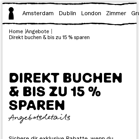
Zum
Inhalt
Amsterdam
Dublin
London
Zimmer
Gr
springen
Home
Angebote
Direkt buchen & bis zu 15 % sparen
DIREKT BUCHEN
& BIS ZU 15 %
SPAREN
Angebotsdetails
Sichere dir exklusive Rabatte, wenn du