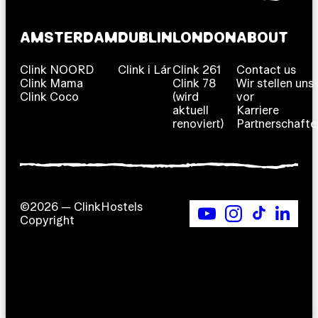
AMSTERDAM
DUBLIN
LONDON
ABOUT
Clink NOORD
Clink i Lár
Clink 261
Contact us
Clink Mama
Clink 78
Wir stellen uns
Clink Coco
(wird
vor
aktuell
Karriere
renoviert)
Partnerschafte
©2026 — ClinkHostels
Copyright