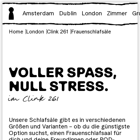
Zum
Inhalt
Amsterdam
Dublin
London
Zimmer
Gr
springen
Home
London
Clink 261
Frauenschlafsäle
VOLLER SPASS, N
ULL STRESS.
im Clink 261
Unsere Schlafsäle gibt es in verschiedenen
Größen und Varianten – ob du die günstigste
Option suchst, einen Frauenschlafsaal für
dich und deine Freundinnen oder POD-