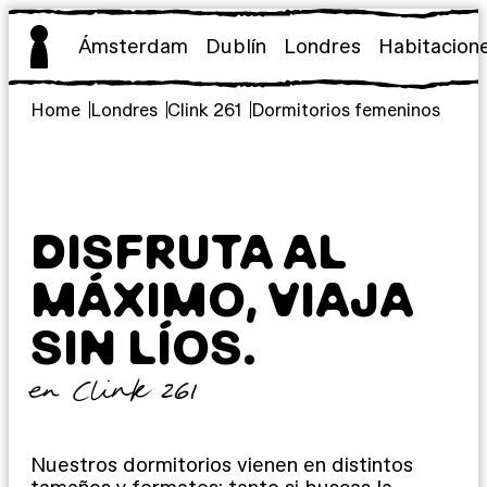
Saltar
al
Ámsterdam
Dublín
Londres
Habitacion
contenido
Home
Londres
Clink 261
Dormitorios femeninos
DISFRUTA AL
MÁXIMO, VIAJA
SIN LÍOS.
en Clink 261
Nuestros dormitorios vienen en distintos