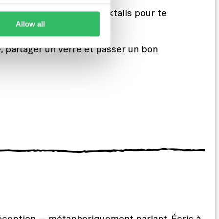
 et bien sûr quelques cocktails pour te
Allow all
 partager un verre et passer un bon
réception — métaphoriquement parlant. Écris à