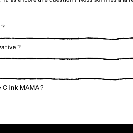
 ?
vative ?
de Clink MAMA ?