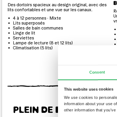
B
Des dortoirs spacieux au design original, avec des
lits confortables et une vue sur les canaux.
R
U
4 à 12 personnes · Mixte
v
Lits superposés
Salles de bain communes
Linge de lit
Serviettes
Lampe de lecture (8 et 12 lits)
Climatisation (5 lits)
Consent
This website uses cookies
We use cookies to personalis
information about your use of
PLEIN DE BONNES CHO
other information that you’ve