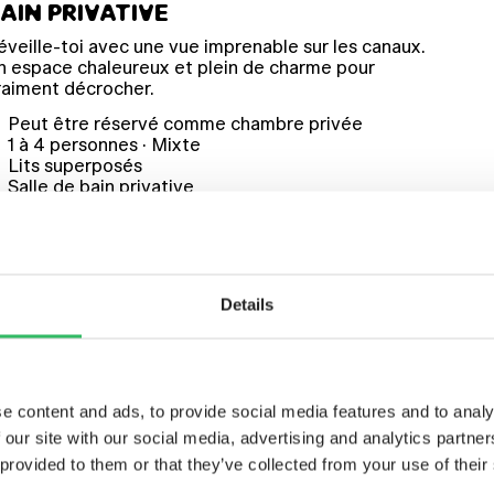
AIN PRIVATIVE
éveille-toi avec une vue imprenable sur les canaux.
n espace chaleureux et plein de charme pour
raiment décrocher.
Peut être réservé comme chambre privée
1 à 4 personnes · Mixte
Lits superposés
Salle de bain privative
Linge de lit
Serviettes
Articles de toilette
Lampe de lecture
Details
e content and ads, to provide social media features and to analy
 our site with our social media, advertising and analytics partn
SES T’ATTENDENT
 provided to them or that they’ve collected from your use of their