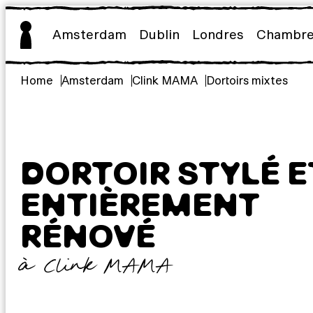
Aller
au
Amsterdam
Dublin
Londres
Chambr
contenu
Home
Amsterdam
Clink MAMA
Dortoirs mixtes
DORTOIR STYLÉ E
ENTIÈREMENT
RÉNOVÉ
à Clink MAMA