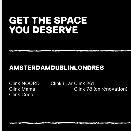
GET THE SPACE
YOU DESERVE
AMSTERDAM
DUBLIN
LONDRES
Clink NOORD
Clink i Lár
Clink 261
Clink Mama
Clink 78 (en rénovation)
Clink Coco