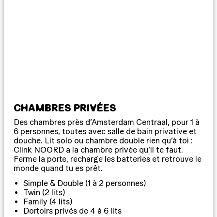
CHAMBRES PRIVÉES
DO
Des chambres près d’Amsterdam Centraal, pour 1 à
Dor
6 personnes, toutes avec salle de bain privative et
sal
douche. Lit solo ou chambre double rien qu’à toi :
pet
Clink NOORD a la chambre privée qu’il te faut.
Choi
Ferme la porte, recharge les batteries et retrouve le
deu
monde quand tu es prêt.
expl
Simple & Double (1 à 2 personnes)
Twin (2 lits)
S
Family (4 lits)
S
Dortoirs privés de 4 à 6 lits