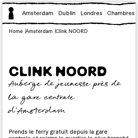
Aller
au
Amsterdam
Dublin
Londres
Chambres
contenu
Home
Amsterdam
Clink NOORD
CLINK NOORD
Auberge de jeunesse près de
la gare centrale
d’Amsterdam
Prends le ferry gratuit depuis la gare