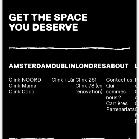
GET THE SPACE
YOU DESERVE
AMSTERDAM
DUBLIN
LONDRES
ABOUT
L
Clink NOORD
Clink i Lár
Clink 261
Contact us
P
Clink Mama
Clink 78 (en
Qui
c
Clink Coco
rénovation)
sommes-
G
nous ?
c
Carrières
C
Partenariats
Q
f
P