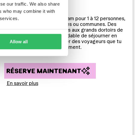
Clink MAMA
se our traffic. We also share
DORTOIRS MIXTES
ers who may combine it with
Dortoirs au cœur d’Amsterdam pour 1 à 12 personnes,
 services.
avec salles de bain privatives ou communes. Des
chambres intimistes de 4 lits aux grands dortoirs de
12 lits : la façon la plus abordable de séjourner en
centre-ville et de rencontrer des voyageurs que tu
Allow all
n’aurais jamais croisés autrement.
RÉSERVE MAINTENANT
En savoir plus