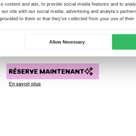
Clink MAMA
e content and ads, to provide social media features and to analy
CHAMBRES PRIVÉES
 our site with our social media, advertising and analytics partn
Chambres privées au cœur d’Amsterdam pour 1 à 2
 provided to them or that they’ve collected from your use of their
personnes, avec salle de bain privative, salle de bain
commune ou même baignoire selon la catégorie.
L’intimité d’une chambre d’hôtel, l’ambiance d’un
hostel juste derrière la porte. Idéal pour les couples,
Allow Necessary
les amis ou ceux qui apprécient simplement une
bonne nuit de sommeil.
RÉSERVE MAINTENANT
En savoir plus