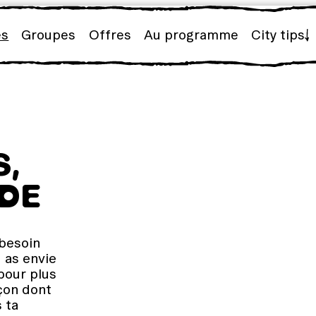
es
Groupes
Offres
Au programme
City tips
S,
DE
besoin
 as envie
pour plus
açon dont
s ta