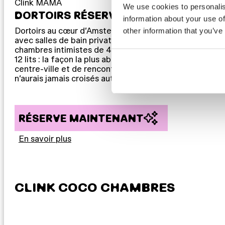
Clink MAMA
We use cookies to personalis
DORTOIRS RÉSERVÉS AUX FEMMES
information about your use of
Dortoirs au cœur d’Amsterdam pour 1 à 12 personnes,
other information that you’ve
avec salles de bain privatives ou communes. Des
chambres intimistes de 4 lits aux grands dortoirs de
12 lits : la façon la plus abordable de séjourner en
centre-ville et de rencontrer des voyageurs que tu
n’aurais jamais croisés autrement.
RÉSERVE MAINTENANT
En savoir plus
CLINK COCO CHAMBRES