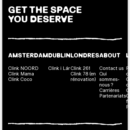
GET THE SPACE
YOU DESERVE
AMSTERDAM
DUBLIN
LONDRES
ABOUT
L
Clink NOORD
Clink i Lár
Clink 261
Contact us
P
Clink Mama
Clink 78 (en
Qui
c
Clink Coco
rénovation)
sommes-
G
nous ?
c
Carrières
C
Partenariats
Q
f
P