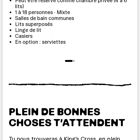
Peut être réservé comme chambre privée (4 à 6
1
lits)
1 à 18 personnes · Mixte
Salles de bain communes
L
Lits superposés
R
Linge de lit
E
Casiers
En option : serviettes
PLEIN DE BONNES
CHOSES T’ATTENDENT
Tu nous trouveras à King’s Cross, en plein