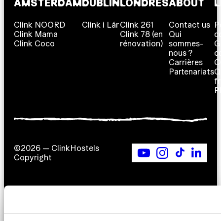
AMSTERDAM
DUBLIN
LONDRES
ABOUT
L
Clink NOORD
Clink i Lár
Clink 261
Contact us
P
Clink Mama
Clink 78 (en
Qui
c
Clink Coco
rénovation)
sommes-
G
nous ?
c
Carrières
C
Partenariats
Q
f
P
©2026 — ClinkHostels
Copyright