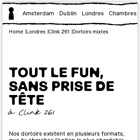
Aller
au
Amsterdam
Dublin
Londres
Chambres
contenu
Home
Londres
Clink 261
Dortoirs mixtes
TOUT LE FUN,
SANS PRISE DE
TÊTE
à Clink 261
Nos dortoirs existent en plusieurs formats,