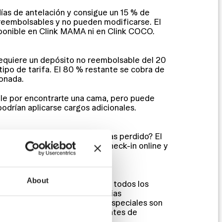
días de antelación y consigue un 15 % de
reembolsables y no pueden modificarse. El
sponible en Clink MAMA ni en Clink COCO.
 requiere un depósito no reembolsable del 20
ipo de tarifa. El 80 % restante se cobra de
ionada.
ble por encontrarte una cama, pero puede
odrían aplicarse cargos adicionales.
hostel y a tu habitación. ¿La has perdido? El
a. Como alternativa, haz el check-in online y
 digital.
About
s y paquetes, disponibles para todos los
ersonas, que tienen sus propias
oven y algunas otras ofertas especiales son
 Pregunta a nuestro equipo antes de