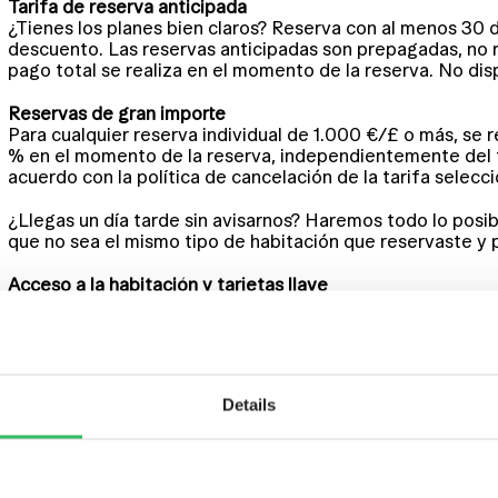
Tarifa de reserva anticipada
¿Tienes los planes bien claros? Reserva con al menos 30 
descuento. Las reservas anticipadas son prepagadas, no 
pago total se realiza en el momento de la reserva. No di
Reservas de gran importe
Para cualquier reserva individual de 1.000 €/£ o más, se
% en el momento de la reserva, independientemente del t
acuerdo con la política de cancelación de la tarifa selecc
¿Llegas un día tarde sin avisarnos? Haremos todo lo posi
que no sea el mismo tipo de habitación que reservaste y p
Acceso a la habitación y tarjetas llave
Recibirás una tarjeta llave en el check-in para acceder al 
reemplazo cuesta 2 £/€ — vale la pena no perderla de vist
usa Goki en tu móvil para acceder a tu habitación de forma
Ofertas especiales y paquetes
Details
Clink ofrece a lo largo del año diversas ofertas especiale
huéspedes excepto para reservas de grupo de 20 o más p
condiciones. Todos los paquetes, la tarifa de descuento j
no reembolsables una vez reservados. ¿No estás seguro?
confirmar.