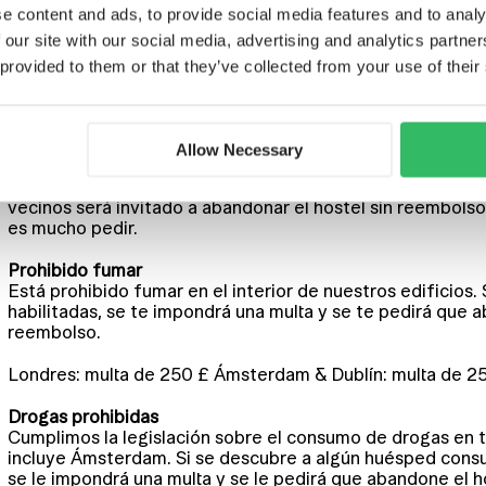
e content and ads, to provide social media features and to analy
 our site with our social media, advertising and analytics partn
Recibos y facturas
¿Necesitas justificante de pago? Podemos proporcionarte
 provided to them or that they’ve collected from your use of their
disponibles después de tu estancia a través de nuestro 
personas.
Comportamiento de los huéspedes
Allow Necessary
Queremos que todo el mundo lo pase bien, y eso implica
que comprometa la comodidad, la seguridad o el bienesta
vecinos será invitado a abandonar el hostel sin reembols
es mucho pedir.
Prohibido fumar
Está prohibido fumar en el interior de nuestros edificios.
habilitadas, se te impondrá una multa y se te pedirá que 
reembolso.
Londres: multa de 250 £ Ámsterdam & Dublín: multa de 2
Drogas prohibidas
Cumplimos la legislación sobre el consumo de drogas en t
incluye Ámsterdam. Si se descubre a algún huésped consu
se le impondrá una multa y se le pedirá que abandone el 