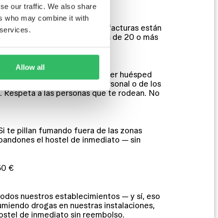
se our traffic. We also share
ers who may combine it with
 recibos de tu estancia. Las facturas están
 services.
equipo de reservas para grupos de 20 o más
Allow all
 cuidarse mutuamente. Cualquier huésped
r de otros huéspedes, del personal o de los
o. Respeta a las personas que te rodean. No
 Si te pillan fumando fuera de las zonas
abandones el hostel de inmediato — sin
50 €
odos nuestros establecimientos — y sí, eso
miendo drogas en nuestras instalaciones,
hostel de inmediato sin reembolso.