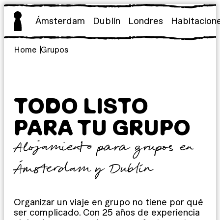
Saltar
al
Ámsterdam
Dublín
Londres
Habitacion
contenido
Home
Grupos
TODO LISTO
PARA TU GRUPO
Alojamiento para grupos en
Ámsterdam y Dublín
Organizar un viaje en grupo no tiene por qué
ser complicado. Con 25 años de experiencia