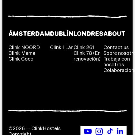
ÁMSTERDAM
DUBLÍN
LONDRES
ABOUT
Clink NOORD
Clink i Lár
Clink 261
Contact us
Clink Mama
Clink 78 (En
Sobre nosotr
Clink Coco
renovación)
Trabaja con
nosotros
Colaboracion
©2026 — ClinkHostels
Copyright