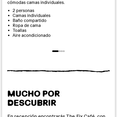
cómodas camas individuales.
2 personas
Camas individuales
Baño compartido
Ropa de cama
T
Toallas
Aire acondicionado
MUCHO POR
DESCUBRIR
En recepción encontrarás The Fix Café, con