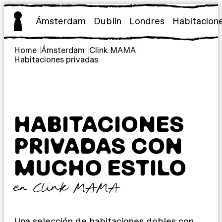
Saltar
al
Ámsterdam
Dublín
Londres
Habitacion
contenido
Home
Ámsterdam
Clink MAMA
Habitaciones privadas
HABITACIONES
PRIVADAS CON
MUCHO ESTILO
en Clink MAMA
Una selección de habitaciones dobles con