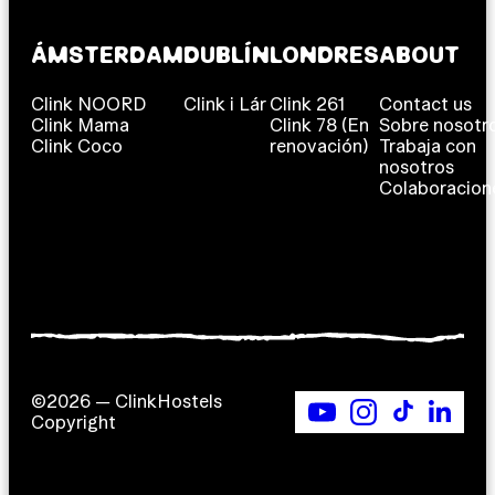
ÁMSTERDAM
DUBLÍN
LONDRES
ABOUT
Clink NOORD
Clink i Lár
Clink 261
Contact us
Clink Mama
Clink 78 (En
Sobre nosotr
Clink Coco
renovación)
Trabaja con
nosotros
Colaboracion
©2026 — ClinkHostels
Copyright