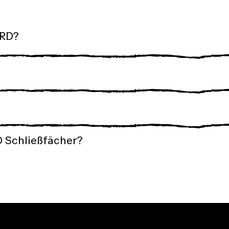
ORD?
D Schließfächer?