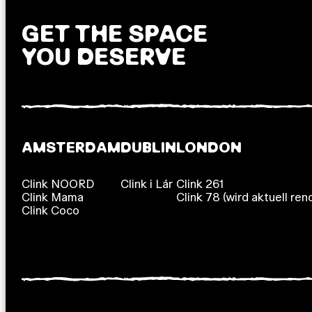
GET THE SPACE
YOU DESERVE
AMSTERDAM
DUBLIN
LONDON
Clink NOORD
Clink i Lár
Clink 261
Clink Mama
Clink 78 (wird aktuell reno
Clink Coco