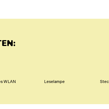
TEN:
ses WLAN
Leselampe
Stec