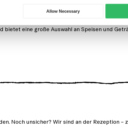
el Events statt, bei denen du neue Leute kenne
Allow Necessary
iere, leckere Snacks und großartige DJs und Musi
d bietet eine große Auswahl an Speisen und Getr
rden. Noch unsicher? Wir sind an der Rezeption – 