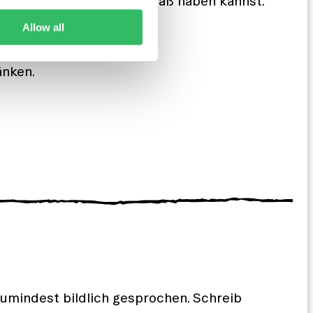
nlernen und gemeinsam Spaß haben kannst.
Allow all
ker für lange Nächte.
änken.
zumindest bildlich gesprochen. Schreib