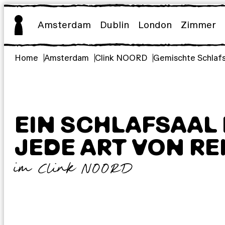
Zum
Inhalt
Amsterdam
Dublin
London
Zimmer
springen
Home
Amsterdam
Clink NOORD
Gemischte Schlafs
EIN SCHLAFSAAL
JEDE ART VON RE
im Clink NOORD