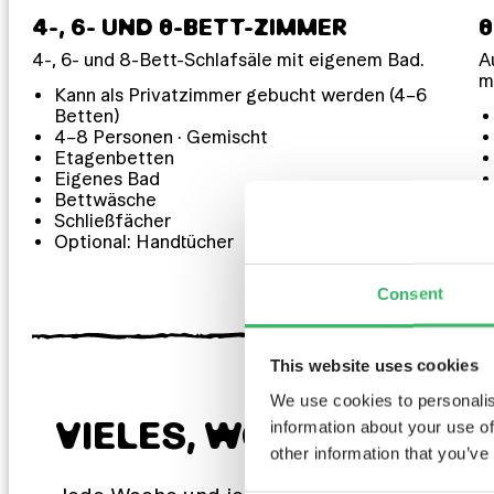
4-, 6- UND 8-BETT-ZIMMER
8
4-, 6- und 8-Bett-Schlafsäle mit eigenem Bad.
A
m
Kann als Privatzimmer gebucht werden (4–6
Betten)
4–8 Personen · Gemischt
Etagenbetten
Eigenes Bad
Bettwäsche
Schließfächer
Optional: Handtücher
Consent
This website uses cookies
We use cookies to personalis
VIELES, WORAUF DU D
information about your use of
other information that you’ve