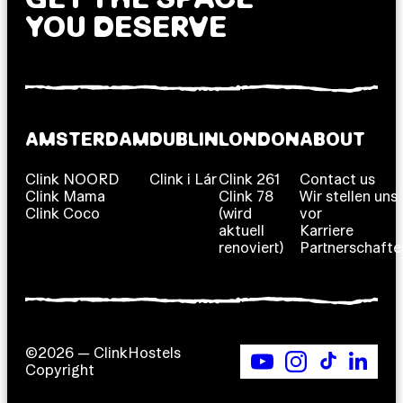
YOU DESERVE
AMSTERDAM
DUBLIN
LONDON
ABOUT
Clink NOORD
Clink i Lár
Clink 261
Contact us
Clink Mama
Clink 78
Wir stellen uns
Clink Coco
(wird
vor
aktuell
Karriere
renoviert)
Partnerschafte
©2026 — ClinkHostels
Copyright