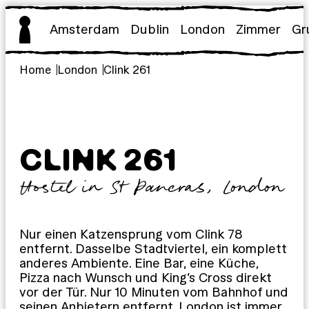
Zum
Inhalt
Amsterdam
Dublin
London
Zimmer
Gr
springen
Home
London
Clink 261
CLINK 261
Hostel in St Pancras, London
Nur einen Katzensprung vom Clink 78
entfernt. Dasselbe Stadtviertel, ein komplett
anderes Ambiente. Eine Bar, eine Küche,
Pizza nach Wunsch und King’s Cross direkt
vor der Tür. Nur 10 Minuten vom Bahnhof und
seinen Anbietern entfernt. London ist immer