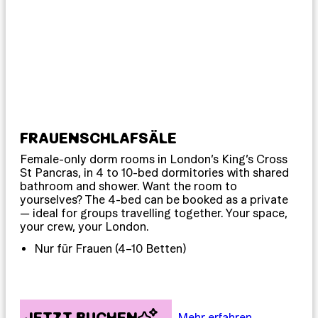
FRAUENSCHLAFSÄLE
GE
Female-only dorm rooms in London’s King’s Cross
Sch
St Pancras, in 4 to 10-bed dormitories with shared
bis
bathroom and shower. Want the room to
dus
yourselves? The 4-bed can be booked as a private
– o
— ideal for groups travelling together. Your space,
uns
your crew, your London.
ble
möc
Nur für Frauen (4–10 Betten)
JETZT BUCHEN
J
Mehr erfahren