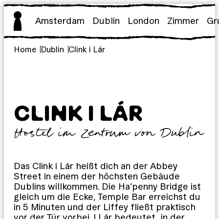
Zum
Inhalt
Amsterdam
Dublin
London
Zimmer
Gr
springen
Home
Dublin
Clink i Lár
CLINK I LÁR
Hostel im Zentrum von Dublin
Das Clink i Lár heißt dich an der Abbey
Street in einem der höchsten Gebäude
Dublins willkommen. Die Ha’penny Bridge ist
gleich um die Ecke, Temple Bar erreichst du
in 5 Minuten und der Liffey fließt praktisch
vor der Tür vorbei. I Lár bedeutet „in der