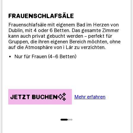
FRAUENSCHLAFSÄLE
GE
Frauenschlafsäle mit eigenem Bad im Herzen von
Sch
Dublin, mit 4 oder 6 Betten. Das gesamte Zimmer
Per
kann auch privat gebucht werden – perfekt für
Gem
Gruppen, die ihren eigenen Bereich möchten, ohne
Grö
auf die Atmosphäre von i Lár zu verzichten.
dei
inkl
Nur für Frauen (4–6 Betten)
JETZT BUCHEN
J
Mehr erfahren