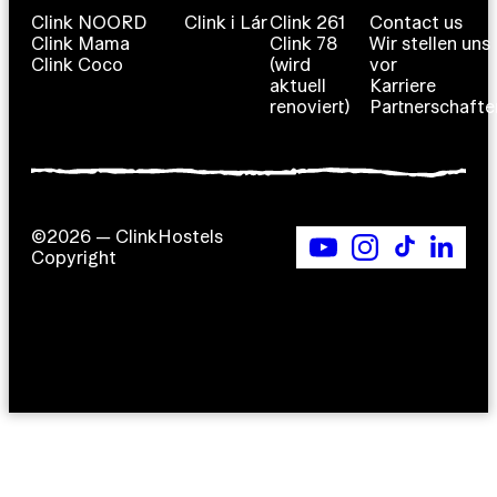
Clink NOORD
Clink i Lár
Clink 261
Contact us
Clink Mama
Clink 78
Wir stellen uns
Clink Coco
(wird
vor
aktuell
Karriere
renoviert)
Partnerschafte
©2026 — ClinkHostels
Copyright