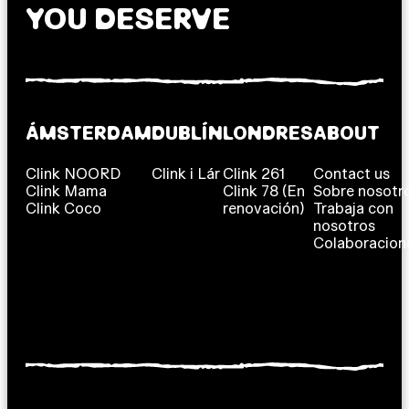
YOU DESERVE
ÁMSTERDAM
DUBLÍN
LONDRES
ABOUT
Clink NOORD
Clink i Lár
Clink 261
Contact us
Clink Mama
Clink 78 (En
Sobre nosotr
Clink Coco
renovación)
Trabaja con
nosotros
Colaboracion