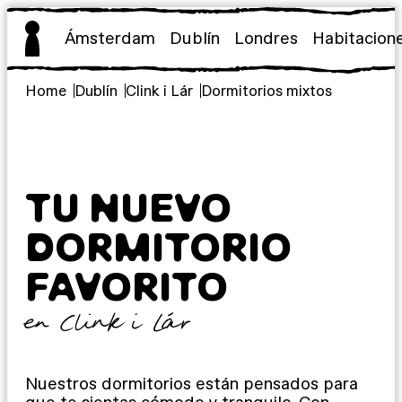
Saltar
al
Ámsterdam
Dublín
Londres
Habitacion
contenido
Home
Dublín
Clink i Lár
Dormitorios mixtos
TU NUEVO
DORMITORIO
FAVORITO
en Clink i Lár
Nuestros dormitorios están pensados para