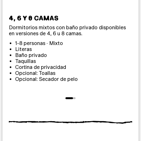
4, 6 Y 8 CAMAS
12
Dormitorios mixtos con baño privado disponibles
Dor
en versiones de 4, 6 u 8 camas.
com
1-8 personas · Mixto
1
Literas
Baño privado
Taquillas
T
Cortina de privacidad
C
Opcional: Toallas
O
Opcional: Secador de pelo
O