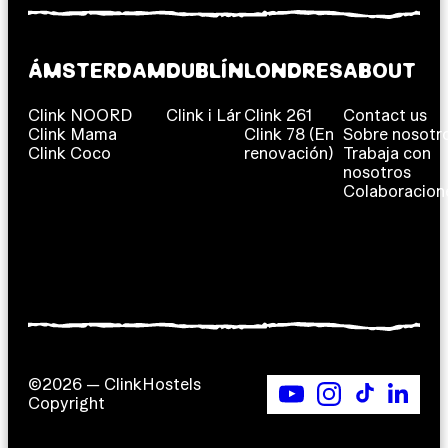
ÁMSTERDAM
DUBLÍN
LONDRES
ABOUT
Clink NOORD
Clink i Lár
Clink 261
Contact us
Clink Mama
Clink 78 (En
Sobre nosotr
Clink Coco
renovación)
Trabaja con
nosotros
Colaboracion
©2026 — ClinkHostels
Copyright