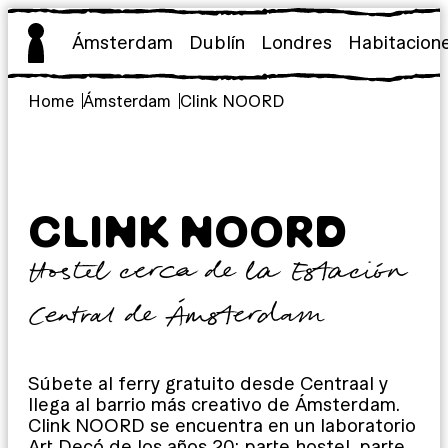
Saltar
al
Ámsterdam
Dublín
Londres
Habitacion
contenido
Home
Ámsterdam
Clink NOORD
CLINK NOORD
Hostel cerca de la Estación
Central de Ámsterdam
Súbete al ferry gratuito desde Centraal y
llega al barrio más creativo de Ámsterdam.
Clink NOORD se encuentra en un laboratorio
Art Decó de los años 20: parte hostel, parte