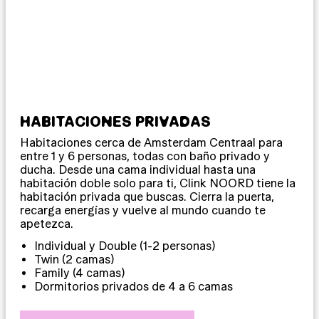
HABITACIONES PRIVADAS
DO
Habitaciones cerca de Amsterdam Centraal para
Dor
entre 1 y 6 personas, todas con baño privado y
per
ducha. Desde una cama individual hasta una
Eco
habitación doble solo para ti, Clink NOORD tiene la
con
habitación privada que buscas. Cierra la puerta,
una
recarga energías y vuelve al mundo cuando te
des
apetezca.
Individual y Double (1-2 personas)
Twin (2 camas)
Family (4 camas)
Dormitorios privados de 4 a 6 camas