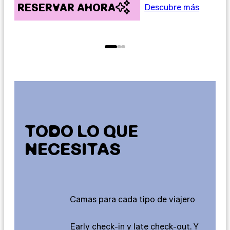
RESERVAR AHORA
R
Descubre más
TODO LO QUE
NECESITAS
Camas para cada tipo de viajero
Early check-in y late check-out. Y