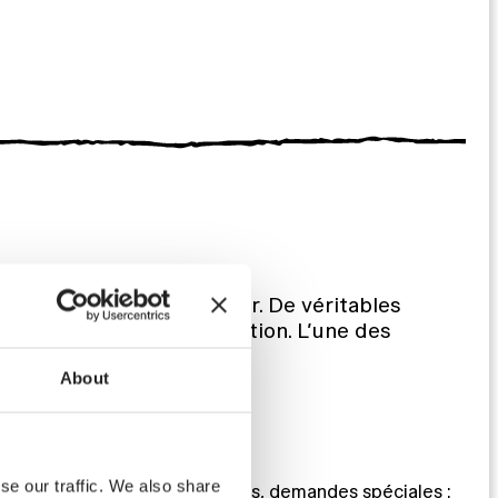
a travaillé comme greffier. De véritables
utes de King’s Cross station. L’une des
About
UNE QUESTION ?
se our traffic. We also share
Réservation, équipements, demandes spéciales :