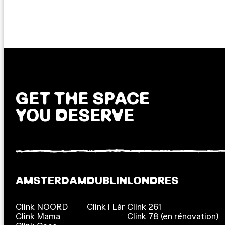
GET THE SPACE
YOU DESERVE
AMSTERDAM
DUBLIN
LONDRES
Clink NOORD
Clink i Lár
Clink 261
Clink Mama
Clink 78 (en rénovation)