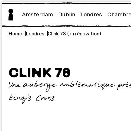
Aller
au
Amsterdam
Dublin
Londres
Chambr
contenu
Home
Londres
Clink 78 (en rénovation)
CLINK 78
Une auberge emblématique prè
King’s Cross