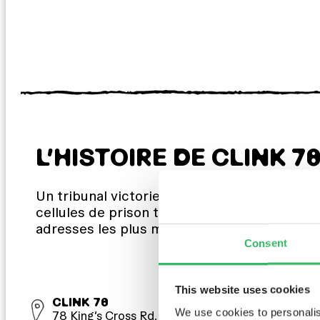
L’HISTOIRE DE CLINK 7
Un tribunal victorien où le groupe punk The 
cellules de prison transformées en chambres
adresses les plus mythiques de Londres, et 
Consent
This website uses cookies
CLINK 78
We use cookies to personalis
78 King’s Cross Rd, Londres, WC1X 9QG,