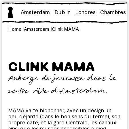
Aller
au
Amsterdam
Dublin
Londres
Chambres
contenu
Home
Amsterdam
Clink MAMA
CLINK MAMA
Auberge de jeunesse dans le
centre-ville d’Amsterdam.
MAMA va te bichonner, avec un design un
peu déjanté (dans le bon sens du terme), son
propre café, et la gare Centrale, les canaux
ainsi que les musées accessibles à pied.