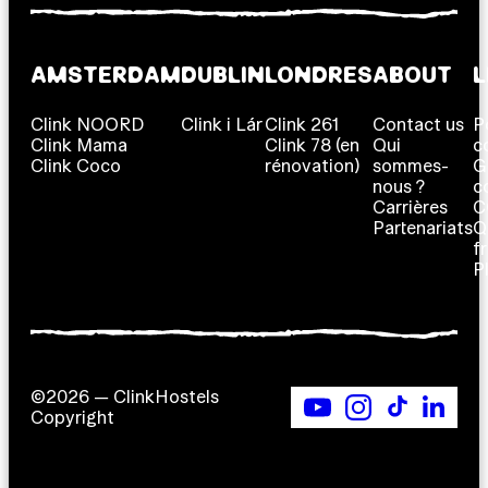
AMSTERDAM
DUBLIN
LONDRES
ABOUT
L
Clink NOORD
Clink i Lár
Clink 261
Contact us
P
Clink Mama
Clink 78 (en
Qui
c
Clink Coco
rénovation)
sommes-
G
nous ?
c
Carrières
C
Partenariats
Q
f
P
©2026 — ClinkHostels
Copyright