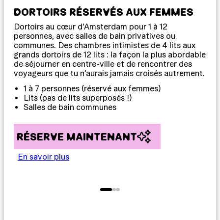
DORTOIRS RÉSERVÉS AUX FEMMES
CH
Dortoirs au cœur d’Amsterdam pour 1 à 12
Cha
personnes, avec salles de bain privatives ou
per
communes. Des chambres intimistes de 4 lits aux
com
grands dortoirs de 12 lits : la façon la plus abordable
L’i
de séjourner en centre-ville et de rencontrer des
hos
voyageurs que tu n’aurais jamais croisés autrement.
les
bon
1 à 7 personnes (réservé aux femmes)
Lits (pas de lits superposés !)
D
Salles de bain communes
T
RÉSERVE MAINTENANT
R
En savoir plus
En