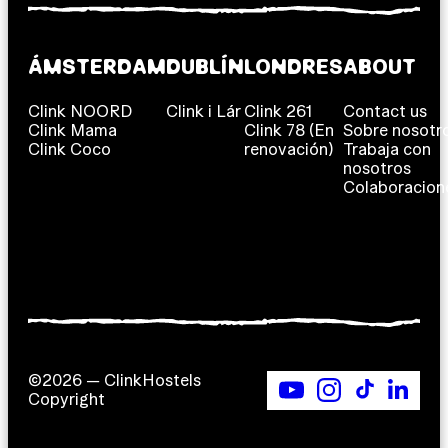
ÁMSTERDAM
DUBLÍN
LONDRES
ABOUT
Clink NOORD
Clink i Lár
Clink 261
Contact us
Clink Mama
Clink 78 (En
Sobre nosotr
Clink Coco
renovación)
Trabaja con
nosotros
Colaboracion
©2026 — ClinkHostels
Copyright