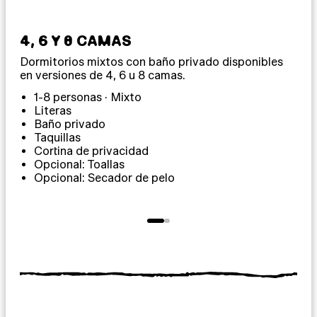
4, 6 Y 8 CAMAS
12
Dormitorios mixtos con baño privado disponibles
Dor
en versiones de 4, 6 u 8 camas.
com
1-8 personas · Mixto
1
Literas
Baño privado
Taquillas
T
Cortina de privacidad
C
Opcional: Toallas
O
Opcional: Secador de pelo
O