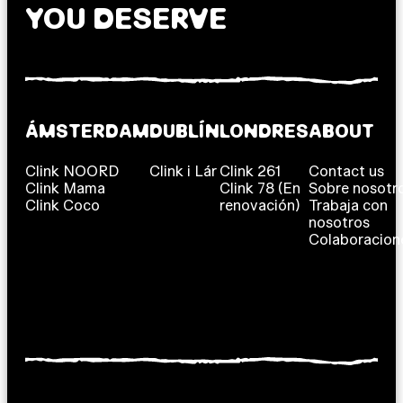
YOU DESERVE
ÁMSTERDAM
DUBLÍN
LONDRES
ABOUT
Clink NOORD
Clink i Lár
Clink 261
Contact us
Clink Mama
Clink 78 (En
Sobre nosotr
Clink Coco
renovación)
Trabaja con
nosotros
Colaboracion