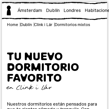
Saltar
al
Ámsterdam
Dublín
Londres
Habitacion
contenido
Home
Dublín
Clink i Lár
Dormitorios mixtos
TU NUEVO
DORMITORIO
FAVORITO
en Clink i Lár
Nuestros dormitorios están pensados para