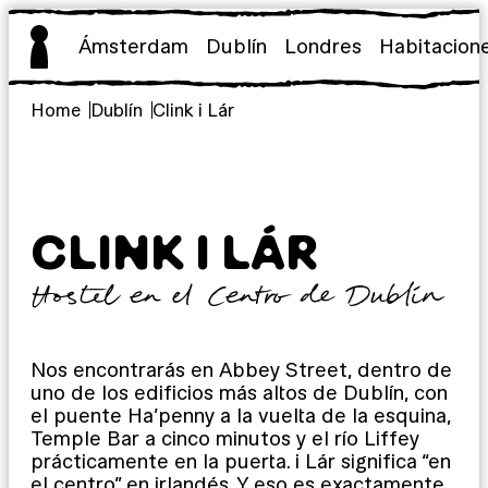
Saltar
al
Ámsterdam
Dublín
Londres
Habitacion
contenido
Home
Dublín
Clink i Lár
CLINK I LÁR
Hostel en el Centro de Dublín
Nos encontrarás en Abbey Street, dentro de
uno de los edificios más altos de Dublín, con
el puente Ha’penny a la vuelta de la esquina,
Temple Bar a cinco minutos y el río Liffey
prácticamente en la puerta. i Lár significa “en
el centro” en irlandés. Y eso es exactamente