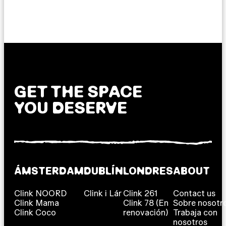
GET THE SPACE
YOU DESERVE
ÁMSTERDAM
DUBLÍN
LONDRES
ABOUT
Clink NOORD
Clink i Lár
Clink 261
Contact us
Clink Mama
Clink 78 (En
Sobre nosotr
Clink Coco
renovación)
Trabaja con
nosotros