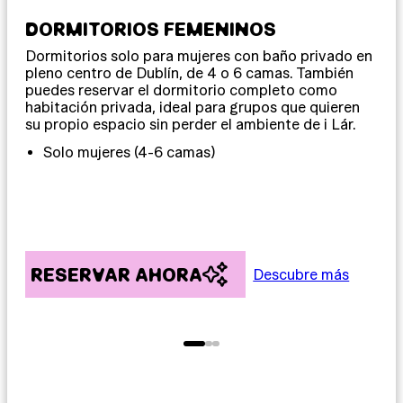
DORMITORIOS FEMENINOS
DO
Dormitorios solo para mujeres con baño privado en
Dor
pleno centro de Dublín, de 4 o 6 camas. También
y 1
puedes reservar el dormitorio completo como
seg
habitación privada, ideal para grupos que quieren
que
su propio espacio sin perder el ambiente de i Lár.
via
alg
Solo mujeres (4-6 camas)
RESERVAR AHORA
R
Descubre más