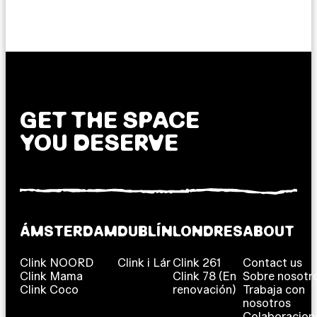
GET THE SPACE
YOU DESERVE
ÁMSTERDAM
DUBLÍN
LONDRES
ABOUT
Clink NOORD
Clink i Lár
Clink 261
Contact us
Clink Mama
Clink 78 (En
Sobre nosotr
Clink Coco
renovación)
Trabaja con
nosotros
Colaboracion