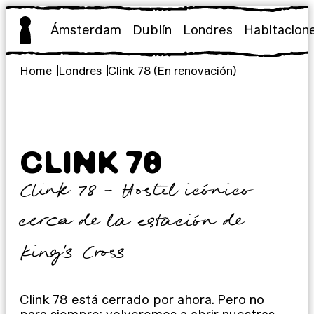
Saltar
al
Ámsterdam
Dublín
Londres
Habitacion
contenido
Home
Londres
Clink 78 (En renovación)
CLINK 78
Clink 78 – Hostel icónico
cerca de la estación de
King’s Cross
Clink 78 está cerrado por ahora. Pero no