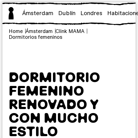
Saltar
al
Ámsterdam
Dublín
Londres
Habitacion
contenido
Home
Ámsterdam
Clink MAMA
Dormitorios femeninos
DORMITORIO
FEMENINO
RENOVADO Y
CON MUCHO
ESTILO