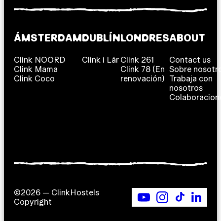
ÁMSTERDAM
DUBLÍN
LONDRES
ABOUT
Clink NOORD
Clink i Lár
Clink 261
Contact us
Clink Mama
Clink 78 (En
Sobre nosotr
Clink Coco
renovación)
Trabaja con
nosotros
Colaboracion
©2026 — ClinkHostels
Copyright